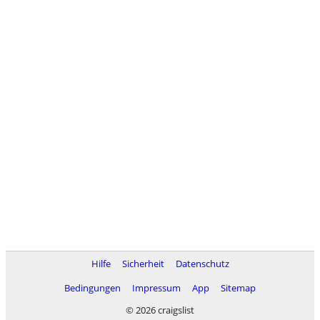
Hilfe
Sicherheit
Datenschutz
Bedingungen
Impressum
App
Sitemap
© 2026 craigslist