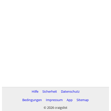
Hilfe
Sicherheit
Datenschutz
Bedingungen
Impressum
App
Sitemap
© 2026 craigslist