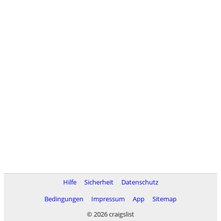
Hilfe
Sicherheit
Datenschutz
Bedingungen
Impressum
App
Sitemap
© 2026 craigslist