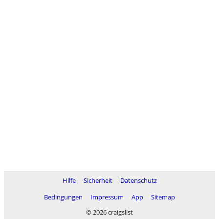
Hilfe
Sicherheit
Datenschutz
Bedingungen
Impressum
App
Sitemap
© 2026 craigslist