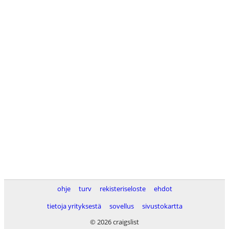
ohje
turv
rekisteriseloste
ehdot
tietoja yrityksestä
sovellus
sivustokartta
© 2026 craigslist