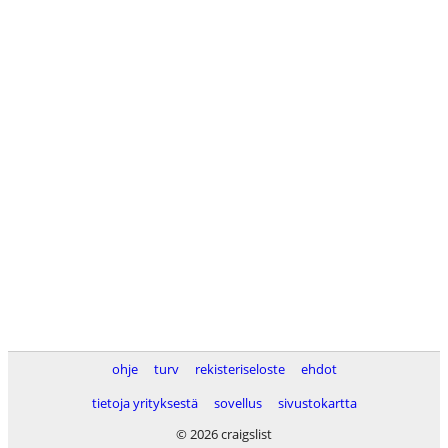
ohje
turv
rekisteriseloste
ehdot
tietoja yrityksestä
sovellus
sivustokartta
© 2026 craigslist