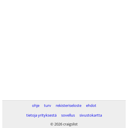
ohje
turv
rekisteriseloste
ehdot
tietoja yrityksestä
sovellus
sivustokartta
© 2026 craigslist