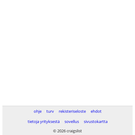
ohje
turv
rekisteriseloste
ehdot
tietoja yrityksestä
sovellus
sivustokartta
© 2026 craigslist