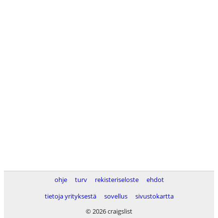
ohje
turv
rekisteriseloste
ehdot
tietoja yrityksestä
sovellus
sivustokartta
© 2026 craigslist