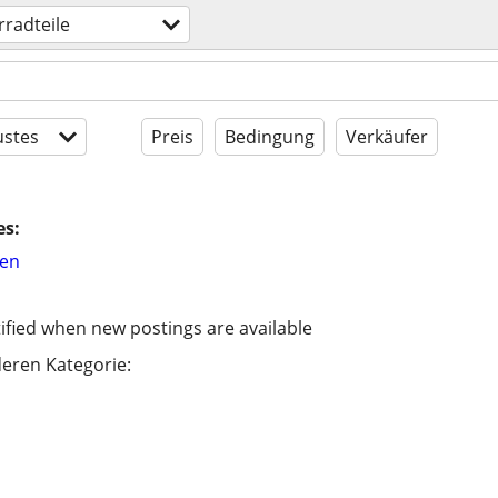
radteile
stes
Preis
Bedingung
Verkäufer
es:
hen
ified when new postings are available
eren Kategorie: