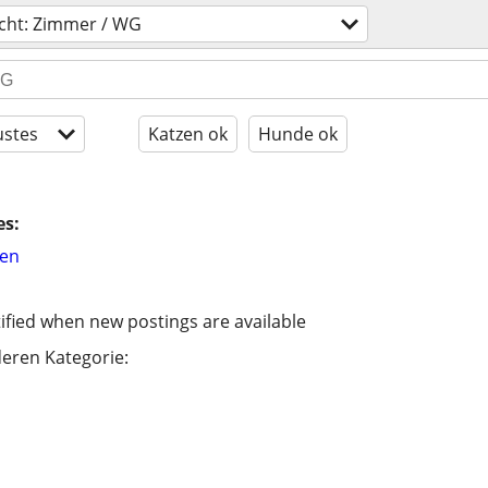
cht: Zimmer / WG
stes
Katzen ok
Hunde ok
es:
hen
ified when new postings are available
eren Kategorie: